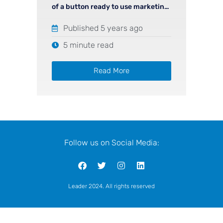
of a button ready to use marketing
material
Published 5 years ago
5 minute read
Read More
Follow us on Social Media:
Leader 2024. All rights reserved
leader